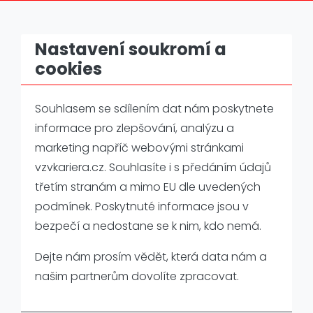
Nastavení soukromí a
Main
cookies
Menu
Souhlasem se sdílením dat nám poskytnete
Volná místa
informace pro zlepšování, analýzu a
marketing napříč webovými stránkami
Domů
Volná místa
vzvkariera.cz. Souhlasíte i s předáním údajů
třetím stranám a mimo EU dle uvedených
podmínek. Poskytnuté informace jsou v
bezpečí a nedostane se k nim, kdo nemá.
Dejte nám prosím vědět, která data nám a
Přidejte se k nám #wearevzv
našim partnerům dovolíte zpracovat.
Volná pracovní místa - Praha