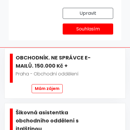
Upravit
Praha
Kostelec nad Orlicí
Souhlasím
Červená Voda
Celá ČR
OBCHODNÍK. NE SPRÁVCE E-
MAILŮ. 150.000 Kč +
Praha - Obchodní oddělení
Mám zájem
Šikovná asistentka
obchodního oddělení s
italštinou