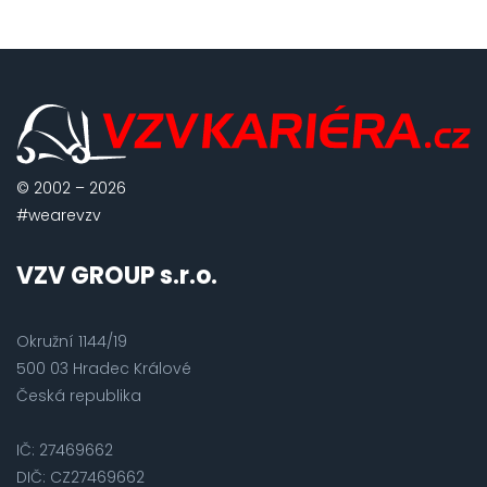
© 2002 – 2026
#wearevzv
VZV GROUP s.r.o.
Okružní 1144/19
500 03 Hradec Králové
Česká republika
IČ: 27469662
DIČ: CZ27469662